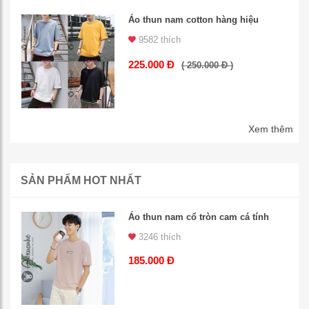
Áo thun nam cotton hàng hiệu
9582 thích
225.000 Đ
( 250.000 Đ )
Xem thêm
SẢN PHẨM HOT NHẤT
Áo thun nam cổ tròn cam cá tính
3246 thích
185.000 Đ