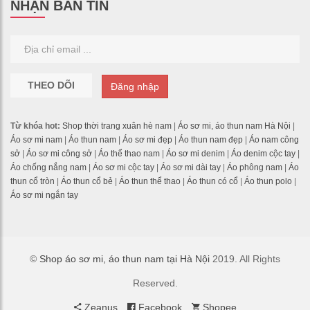
NHẬN BẢN TIN
THEO DÕI
Đăng nhập
Từ khóa hot:
Shop thời trang xuân hè nam
|
Áo sơ mi, áo thun nam Hà Nội
|
Áo sơ mi nam
|
Áo thun nam
|
Áo sơ mi đẹp
|
Áo thun nam đẹp
|
Áo nam công
sở
|
Áo sơ mi công sở
|
Áo thể thao nam
|
Áo sơ mi denim
|
Áo denim cộc tay
|
Áo chống nắng nam
|
Áo sơ mi cộc tay
|
Áo sơ mi dài tay
|
Áo phông nam
|
Áo
thun cổ tròn
|
Áo thun cổ bẻ
|
Áo thun thể thao
|
Áo thun có cổ
|
Áo thun polo
|
Áo sơ mi ngắn tay
©
Shop áo sơ mi, áo thun nam tại Hà Nội
2019. All Rights
Reserved.
Zeanus
Facebook
Shopee