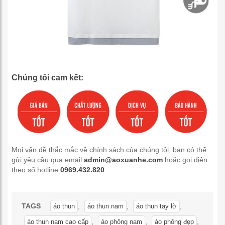
Chúng tôi cam kết:
Mọi vấn đề thắc mắc về chính sách của chúng tôi, bạn có thể
gửi yêu cầu qua email
admin@aoxuanhe.com
hoặc gọi điện
theo số hotline
0969.432.820
.
TAGS
,
,
,
áo thun
áo thun nam
áo thun tay lỡ
,
,
,
áo thun nam cao cấp
áo phông nam
áo phông đẹp