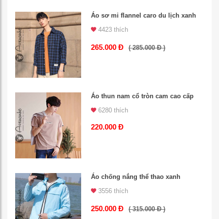
Áo sơ mi flannel caro du lịch xanh
4423 thích
265.000 Đ
( 285.000 Đ )
Áo thun nam cổ tròn cam cao cấp
6280 thích
220.000 Đ
Áo chống nắng thể thao xanh
3556 thích
250.000 Đ
( 315.000 Đ )