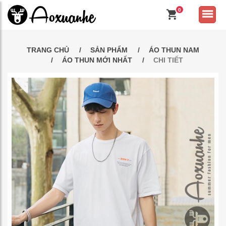
0
TRANG CHỦ
SẢN PHẨM
ÁO THUN NAM
ÁO THUN MỚI NHẤT
CHI TIẾT