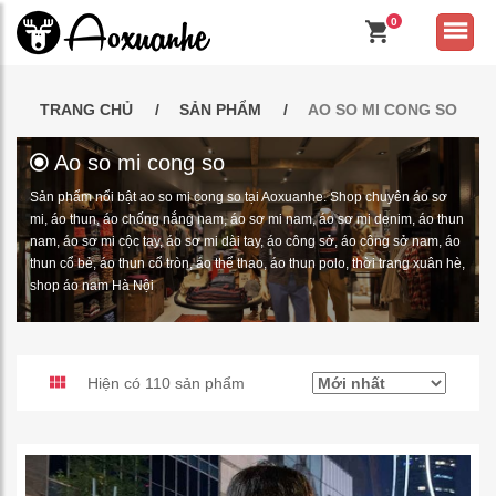
0
TRANG CHỦ
SẢN PHẨM
AO SO MI CONG SO
Ao so mi cong so
Sản phẩm nổi bật ao so mi cong so tại Aoxuanhe. Shop chuyên áo sơ
mi, áo thun, áo chống nắng nam, áo sơ mi nam, áo sơ mi denim, áo thun
nam, áo sơ mi cộc tay, áo sơ mi dài tay, áo công sở, áo công sở nam, áo
thun cổ bẻ, áo thun cổ tròn, áo thể thao, áo thun polo, thời trang xuân hè,
shop áo nam Hà Nội
Hiện có 110 sản phẩm