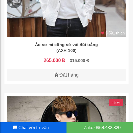
5.591 thích
Áo sơ mi công sở vải đũi trắng
(AXH-100)
265.000 Đ
315.000 Đ
Đặt hàng
- 5%
Chat với tư vấn
Zalo: 0969.432.820