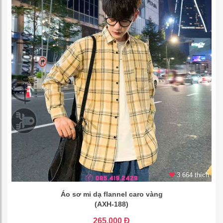
3.664 thích
Áo sơ mi dạ flannel caro vàng
(AXH-188)
265.000 Đ