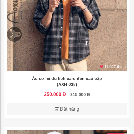
11.027 thích
Áo sơ mi du lich caro đen cao cấp
(AXH-038)
250.000 Đ
315.000 Đ
Đặt hàng