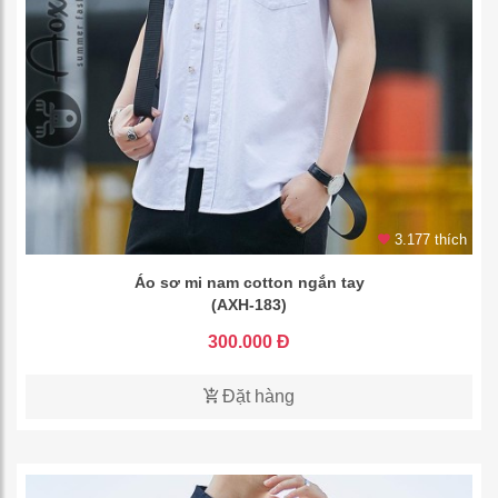
3.177 thích
Áo sơ mi nam cotton ngắn tay
(AXH-183)
300.000 Đ
Đặt hàng