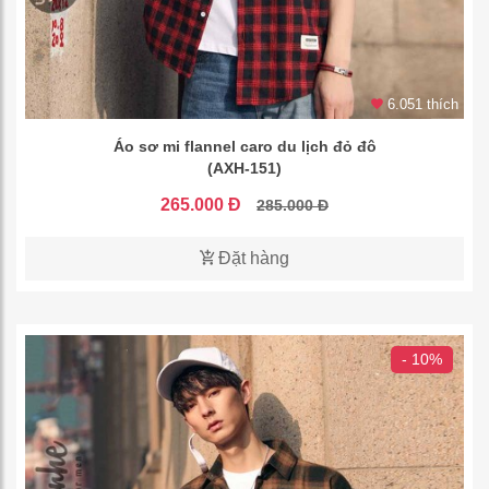
6.051 thích
Áo sơ mi flannel caro du lịch đỏ đô
(AXH-151)
265.000 Đ
285.000 Đ
Đặt hàng
- 10%