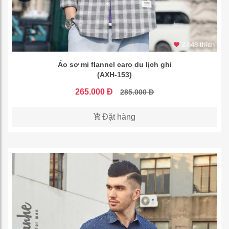
2.848 thích
Áo sơ mi flannel caro du lịch ghi
(AXH-153)
265.000 Đ
285.000 Đ
Đặt hàng