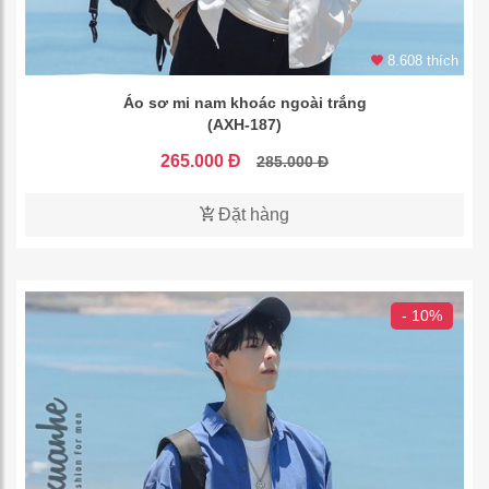
8.608 thích
Áo sơ mi nam khoác ngoài trắng
(AXH-187)
265.000 Đ
285.000 Đ
Đặt hàng
- 10%