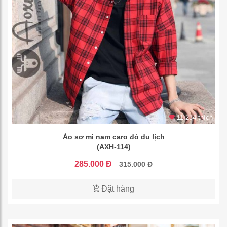
11.234 thích
Áo sơ mi nam caro đỏ du lịch
(AXH-114)
285.000 Đ
315.000 Đ
Đặt hàng