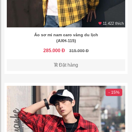
11.422 thích
Áo sơ mi nam caro vàng du lịch
(AXH-115)
285.000 Đ
315.000 Đ
Đặt hàng
- 15%