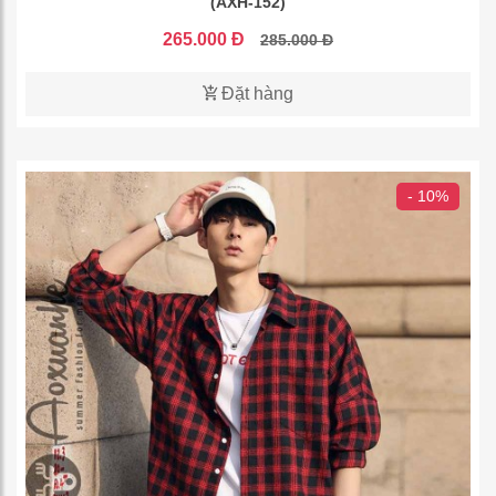
(AXH-152)
265.000 Đ
285.000 Đ
Đặt hàng
- 10%