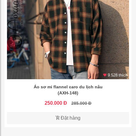
9.528 thích
Áo sơ mi flannel caro du lịch nâu
(AXH-148)
250.000 Đ
285.000 Đ
Đặt hàng