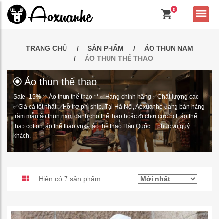
0
TRANG CHỦ
SẢN PHẨM
ÁO THUN NAM
ÁO THUN THỂ THAO
Áo thun thể thao
Sale -15% ** Áo thun thể thao ** ✅Hàng chính hãng ✅Chất lượng cao
✅Giá cả tốt nhất ✅Hỗ trợ phí ship. Tại Hà Nội, Aoxuanhe đang bán hàng
trăm mẫu áo thun nam dành cho thể thao hoặc đi chơi cực hot: áo thể
thao cotton, áo thể thao vnxk, áo thể thao Hàn Quốc ... phục vụ quý
khách.
Hiện có 7 sản phẩm