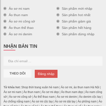
Áo sơ mi nam
Sản phẩm mới nhập
Áo thun nam
Sản phẩm hot nhất
Áo sơ mi công sở
Sản phẩm giảm giá
Áo thun thể thao
Sản phẩm hết hàng
Áo sơ mi denim
Sản phẩm dừng nhập
NHẬN BẢN TIN
THEO DÕI
Đăng nhập
Từ khóa hot:
Shop thời trang xuân hè nam
|
Áo sơ mi, áo thun nam Hà Nội
|
Áo sơ mi nam
|
Áo thun nam
|
Áo sơ mi đẹp
|
Áo thun nam đẹp
|
Áo nam công
sở
|
Áo sơ mi công sở
|
Áo thể thao nam
|
Áo sơ mi denim
|
Áo denim cộc tay
|
Áo chống nắng nam
|
Áo sơ mi cộc tay
|
Áo sơ mi dài tay
|
Áo phông nam
|
Áo