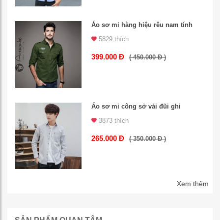
Áo sơ mi hàng hiệu rêu nam tính
5829 thích
399.000 Đ
( 450.000 Đ )
Áo sơ mi công sở vải đũi ghi
3873 thích
265.000 Đ
( 350.000 Đ )
Xem thêm