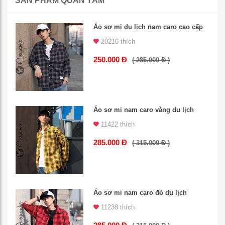
SẢN PHẨM QUAN TÂM
Áo sơ mi du lịch nam caro cao cấp
20216 thích
250.000 Đ
( 285.000 Đ )
Áo sơ mi nam caro vàng du lịch
11422 thích
285.000 Đ
( 315.000 Đ )
Áo sơ mi nam caro đỏ du lịch
11238 thích