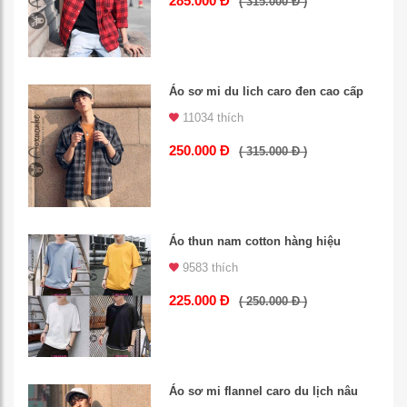
285.000 Đ
( 315.000 Đ )
Áo sơ mi du lich caro đen cao cấp
11034 thích
250.000 Đ
( 315.000 Đ )
Áo thun nam cotton hàng hiệu
9583 thích
225.000 Đ
( 250.000 Đ )
Áo sơ mi flannel caro du lịch nâu