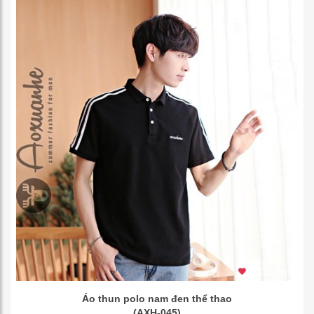
3.333 thích
Áo thun polo nam đen thể thao
(AXH-045)