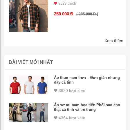
9529 thích
250.000 Đ
( 285.000 Đ )
Xem thêm
BÀI VIẾT MỚI NHẤT
Áo thun nam trơn – Đơn giản nhưng
đầy cá tính
3620 lượt xem
Áo sơ mi nam họa tiết: Phối sao cho
thật cá tính và trẻ trung
4364 lượt xem