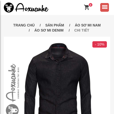
0
TRANG CHỦ
SẢN PHẨM
ÁO SƠ MI NAM
ÁO SƠ MI DENIM
CHI TIẾT
- 10%