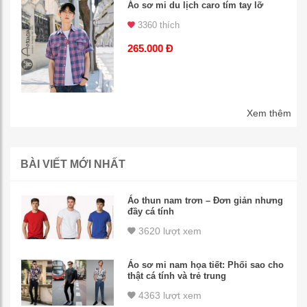
Áo sơ mi du lịch caro tím tay lỡ
3360 thích
265.000 Đ
Xem thêm
BÀI VIẾT MỚI NHẤT
Áo thun nam trơn – Đơn giản nhưng
đầy cá tính
3620 lượt xem
Áo sơ mi nam họa tiết: Phối sao cho
thật cá tính và trẻ trung
4363 lượt xem