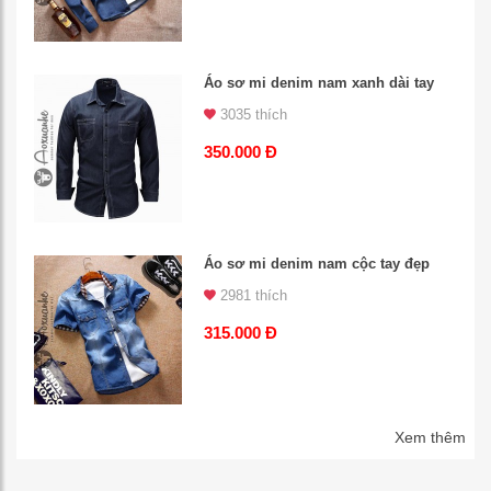
Áo sơ mi denim nam xanh dài tay
3035 thích
350.000 Đ
Áo sơ mi denim nam cộc tay đẹp
2981 thích
315.000 Đ
Xem thêm