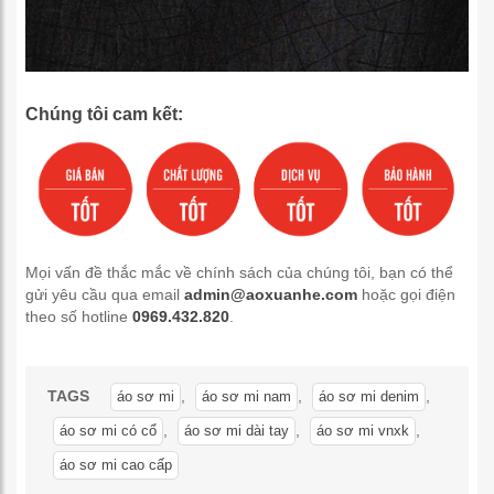
Chúng tôi cam kết:
Mọi vấn đề thắc mắc về chính sách của chúng tôi, bạn có thể
gửi yêu cầu qua email
admin@aoxuanhe.com
hoặc gọi điện
theo số hotline
0969.432.820
.
TAGS
,
,
,
áo sơ mi
áo sơ mi nam
áo sơ mi denim
,
,
,
áo sơ mi có cổ
áo sơ mi dài tay
áo sơ mi vnxk
áo sơ mi cao cấp