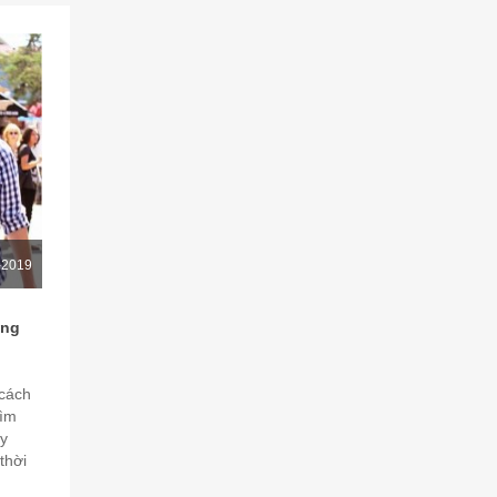
-2019
ong
 cách
Tìm
ây
thời