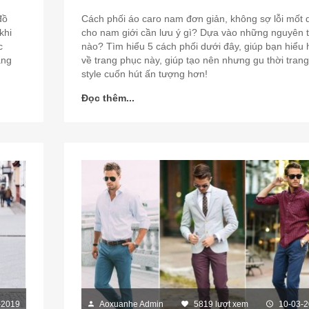
đồ
Cách phối áo caro nam đơn giản, không sợ lỗi mốt 
khi
cho nam giới cần lưu ý gì? Dựa vào những nguyên 
c
nào? Tìm hiểu 5 cách phối dưới đây, giúp bạn hiểu
ang
về trang phục này, giúp tạo nên nhưng gu thời trang
style cuốn hút ấn tượng hơn!
Đọc thêm...
-2019
Aoxuanhe Admin
5819 lượt xem
10-03-