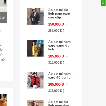
Áo sơ mi du
lịch nam caro
cao cấp
2019
250.000 Đ
(
285.000 Đ )
n
Áo sơ mi nam
màu
caro vàng du
lịch
ắc
bài
285.000 Đ
(
o nên
315.000 Đ )
Áo sơ mi nam
caro đỏ du lịch
285.000 Đ
(
315.000 Đ )
Áo sơ mi du
lich caro đen