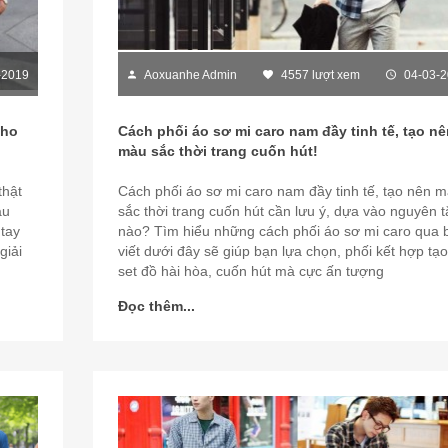
-2019
Aoxuanhe Admin
4557 lượt xem
04-03-
cho
Cách phối áo sơ mi caro nam đầy tinh tế, tạo nê
màu sắc thời trang cuốn hút!
thật
Cách phối áo sơ mi caro nam đầy tinh tế, tạo nên 
àu
sắc thời trang cuốn hút cần lưu ý, dựa vào nguyên t
 tay
nào? Tìm hiểu những cách phối áo sơ mi caro qua 
giải
viết dưới đây sẽ giúp bạn lựa chọn, phối kết hợp tạ
set đồ hài hòa, cuốn hút mà cực ấn tượng
Đọc thêm...