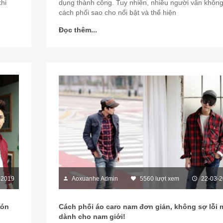
hi
dụng thành công. Tuy nhiên, nhiều người vẫn không
cách phối sao cho nổi bật và thể hiện
Đọc thêm...
-2019
Aoxuanhe Admin
5560 lượt xem
22-03-
món
Cách phối áo caro nam đơn giản, không sợ lỗi 
dành cho nam giới!