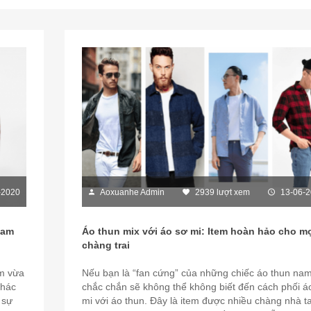
-2020
Aoxuanhe Admin
2939 lượt xem
13-06-
nam
Áo thun mix với áo sơ mi: Item hoàn hảo cho m
chàng trai
ãm vừa
Nếu bạn là “fan cứng” của những chiếc áo thun nam
Khác
chắc chắn sẽ không thể không biết đến cách phối á
 sự
mi với áo thun. Đây là item được nhiều chàng nhà t