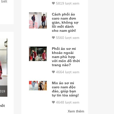
 biết
5819 lượt xem
Cách phối áo
caro nam đơn
giản, không sợ
lỗi mốt dành
cho nam giới!
5560 lượt xem
Phối áo sơ mi
khoác ngoài
nam phù hợp
với món đồ thời
trang nào?
4664 lượt xem
Mix áo sơ mi
caro nam độc
đáo, giúp bạn
2019
tự tin tỏa sáng!
4648 lượt xem
mốt
Xem thêm