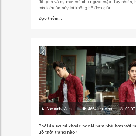
đột phá và sự mới mẻ cho người mặc. Tuy nhiên, k
mix kiểu áo này lại không hề đơn giản.
Đọc thêm...
Aoxuanhe Admin
4664 lượt xem
08-07
Phối áo sơ mi khoác ngoài nam phù hợp với 
đồ thời trang nào?