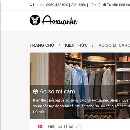
Hotline:
0969.432.820
|
Giới thiệu
|
Liên hệ
|
Tư vấn thời tr
TRANG CHỦ
KIẾN THỨC
AO SO MI CAR
Ao so mi caro
Kiến thức nổi bật về ao so mi caro tại Aoxuanhe. Shop chuyê
sơ mi cộc tay, áo sơ mi dài tay, áo công sở, áo công sở nam, á
Hà Nội
Hiện có 11 bài viết