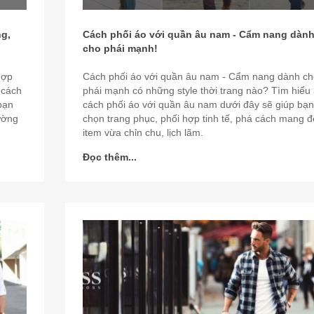
ng,
Cách phối áo với quần âu nam - Cẩm nang dàn
cho phái mạnh!
hợp
Cách phối áo với quần âu nam - Cẩm nang dành ch
 cách
phái mạnh có những style thời trang nào? Tìm hiểu
bạn
cách phối áo với quần âu nam dưới đây sẽ giúp bạn
rường
chọn trang phục, phối hợp tinh tế, phá cách mang 
item vừa chỉn chu, lịch lãm.
Đọc thêm...