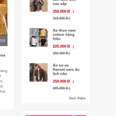
cao cấp
250.000 Đ
(
315.000 Đ )
Áo thun nam
cotton hàng
hiệu
2019
225.000 Đ
(
250.000 Đ )
tỏa
Áo sơ mi
flannel caro du
 sáng
lịch nâu
ồ
250.000 Đ
am
(
nh
285.000 Đ )
hút.
Xem thêm