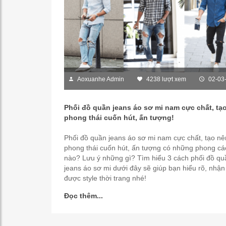
Aoxuanhe Admin
4238 lượt xem
02-03
Phối đồ quần jeans áo sơ mi nam cực chất, tạ
phong thái cuốn hút, ấn tượng!
Phối đồ quần jeans áo sơ mi nam cực chất, tạo nê
phong thái cuốn hút, ấn tượng có những phong cá
nào? Lưu ý những gì? Tìm hiểu 3 cách phối đồ qu
jeans áo sơ mi dưới đây sẽ giúp bạn hiểu rõ, nhận
được style thời trang nhé!
Đọc thêm...