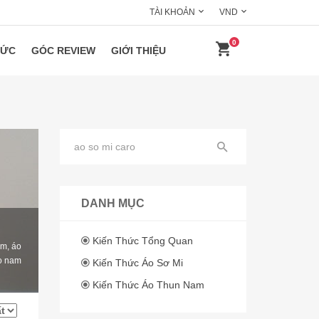
TÀI KHOẢN
VND
0
HỨC
GÓC REVIEW
GIỚI THIỆU
DANH MỤC
Kiến Thức Tổng Quan
am, áo
áo nam
Kiến Thức Áo Sơ Mi
Kiến Thức Áo Thun Nam