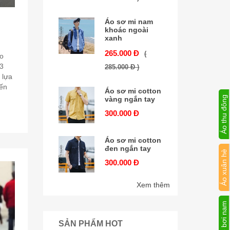
Áo sơ mi nam
h
khoác ngoài
xanh
265.000 Đ
(
o
 3
285.000 Đ )
 lựa
đến
Áo sơ mi cotton
Áo thu đông
vàng ngắn tay
300.000 Đ
Áo sơ mi cotton
đen ngắn tay
Áo xuân hè
300.000 Đ
Xem thêm
Đồ bơi nam
SẢN PHẨM HOT