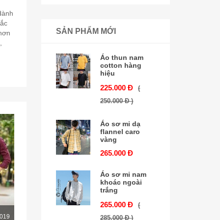
dành
tắc
SẢN PHẨM MỚI
 hơn
,
Áo thun nam
cotton hàng
hiệu
225.000 Đ
(
250.000 Đ )
Áo sơ mi dạ
flannel caro
vàng
265.000 Đ
Áo sơ mi nam
khoác ngoài
trắng
265.000 Đ
(
2019
285.000 Đ )