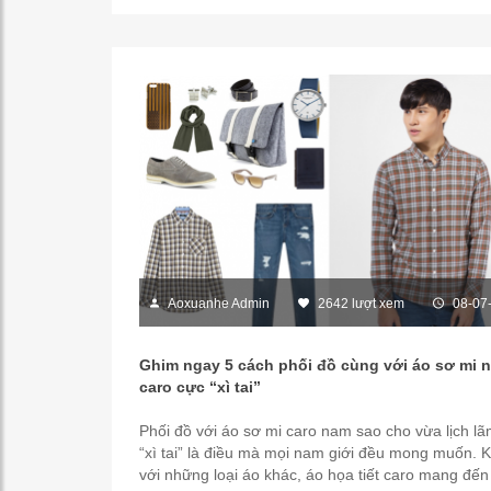
Aoxuanhe Admin
2642 lượt xem
08-07
Ghim ngay 5 cách phối đồ cùng với áo sơ mi 
caro cực “xì tai”
Phối đồ với áo sơ mi caro nam sao cho vừa lịch l
“xì tai” là điều mà mọi nam giới đều mong muốn. 
với những loại áo khác, áo họa tiết caro mang đến