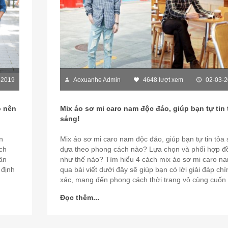
-2019
Aoxuanhe Admin
4648 lượt xem
02-03-
o nên
Mix áo sơ mi caro nam độc đáo, giúp bạn tự tin 
sáng!
n
Mix áo sơ mi caro nam độc đáo, giúp bạn tự tin tỏa
ch
dựa theo phong cách nào? Lựa chọn và phối hợp đ
ần
như thế nào? Tìm hiểu 4 cách mix áo sơ mi caro n
 định
qua bài viết dưới đây sẽ giúp bạn có lời giải đáp chí
xác, mang đến phong cách thời trang vô cùng cuốn 
Đọc thêm...