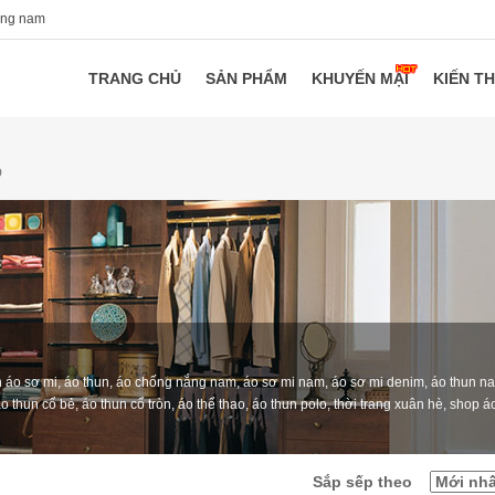
ang nam
TRANG CHỦ
SẢN PHẨM
KHUYẾN MẠI
KIẾN T
O
n áo sơ mi, áo thun, áo chống nắng nam, áo sơ mi nam, áo sơ mi denim, áo thun n
o thun cổ bẻ, áo thun cổ tròn, áo thể thao, áo thun polo, thời trang xuân hè, shop 
Sắp sếp theo