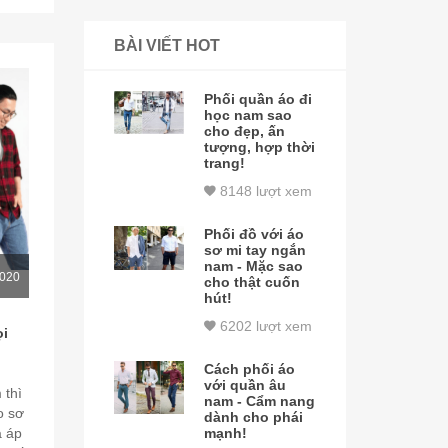
BÀI VIẾT HOT
Phối quần áo đi
học nam sao
cho đẹp, ấn
tượng, hợp thời
trang!
8148 lượt xem
Phối đồ với áo
sơ mi tay ngắn
nam - Mặc sao
2020
cho thật cuốn
hút!
6202 lượt xem
ọi
Cách phối áo
với quần âu
 thì
nam - Cẩm nang
o sơ
dành cho phái
a áp
mạnh!