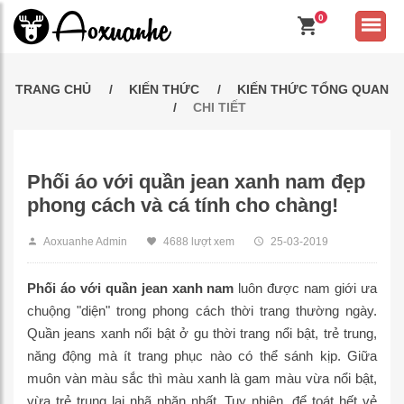
0
TRANG CHỦ
KIẾN THỨC
KIẾN THỨC TỔNG QUAN
CHI TIẾT
Phối áo với quần jean xanh nam đẹp
phong cách và cá tính cho chàng!
Aoxuanhe Admin
4688 lượt xem
25-03-2019
Phối áo với quần jean xanh nam
luôn được nam giới ưa
chuộng "diện" trong phong cách thời trang thường ngày.
Quần jeans xanh nổi bật ở gu thời trang nổi bật, trẻ trung,
năng động mà ít trang phục nào có thể sánh kịp. Giữa
muôn vàn màu sắc thì màu xanh là gam màu vừa nổi bật,
vừa trẻ trung lại nhã nhặn nhất. Tuy nhiên, để toát hết vẻ