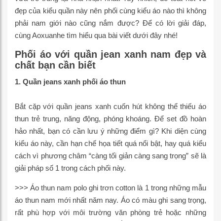
đẹp của kiểu quần này nên phối cùng kiểu áo nào thì không
phải nam giới nào cũng nắm được? Để có lời giải đáp,
cùng Aoxuanhe tìm hiểu qua bài viết dưới đây nhé!
Phối áo với quần jean xanh nam đẹp và
chất bạn cần biết
1. Quần jeans xanh phối áo thun
Bắt cặp với quần jeans xanh cuốn hút không thể thiếu áo
thun trẻ trung, năng động, phóng khoáng. Để set đồ hoàn
hảo nhất, bạn có cần lưu ý những điểm gì? Khi diện cùng
kiểu áo này, cần hạn chế họa tiết quá nổi bật, hay quá kiểu
cách vì phương châm “càng tối giản càng sang trọng” sẽ là
giải pháp số 1 trong cách phối này.
>>> Áo thun nam polo ghi trơn cotton là 1 trong những mẫu
áo thun nam mới nhất năm nay. Áo có màu ghi sang trọng,
rất phù hợp với môi trường văn phòng trẻ hoặc những