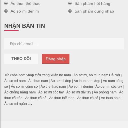
Áo thun thể thao
Sản phẩm hết hàng
Áo sơ mi denim
Sản phẩm dừng nhập
NHẬN BẢN TIN
THEO DÕI
Đăng nhập
Từ khóa hot:
Shop thời trang xuân hè nam
|
Áo sơ mi, áo thun nam Hà Nội
|
Áo sơ mi nam
|
Áo thun nam
|
Áo sơ mi đẹp
|
Áo thun nam đẹp
|
Áo nam công
sở
|
Áo sơ mi công sở
|
Áo thể thao nam
|
Áo sơ mi denim
|
Áo denim cộc tay
|
Áo chống nắng nam
|
Áo sơ mi cộc tay
|
Áo sơ mi dài tay
|
Áo phông nam
|
Áo
thun cổ tròn
|
Áo thun cổ bẻ
|
Áo thun thể thao
|
Áo thun có cổ
|
Áo thun polo
|
Áo sơ mi ngắn tay