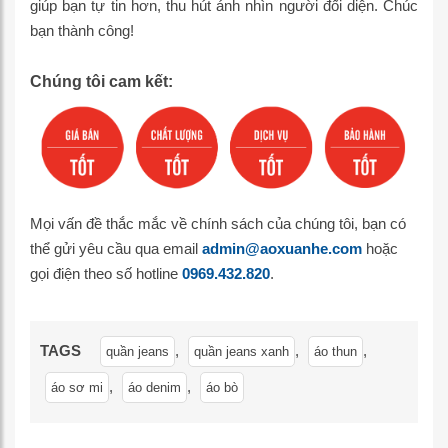
giúp bạn tự tin hơn, thu hút ánh nhìn người đối diện. Chúc
bạn thành công!
Chúng tôi cam kết:
Mọi vấn đề thắc mắc về chính sách của chúng tôi, bạn có
thể gửi yêu cầu qua email
admin@aoxuanhe.com
hoặc
gọi điện theo số hotline
0969.432.820
.
TAGS
,
,
,
quần jeans
quần jeans xanh
áo thun
,
,
áo sơ mi
áo denim
áo bò