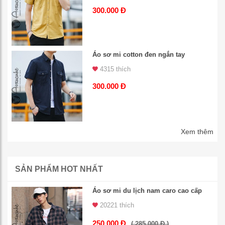
300.000 Đ
Áo sơ mi cotton đen ngắn tay
4315 thích
300.000 Đ
Xem thêm
SẢN PHẨM HOT NHẤT
Áo sơ mi du lịch nam caro cao cấp
20221 thích
250.000 Đ
( 285.000 Đ )