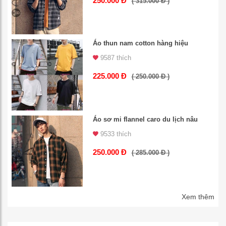
250.000 Đ
( 315.000 Đ )
Áo thun nam cotton hàng hiệu
9587 thích
225.000 Đ
( 250.000 Đ )
Áo sơ mi flannel caro du lịch nâu
9533 thích
250.000 Đ
( 285.000 Đ )
Xem thêm