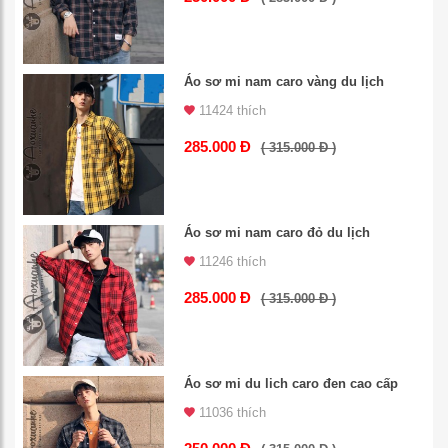
Áo sơ mi nam caro vàng du lịch
11424 thích
285.000 Đ
( 315.000 Đ )
Áo sơ mi nam caro đỏ du lịch
11246 thích
285.000 Đ
( 315.000 Đ )
Áo sơ mi du lich caro đen cao cấp
11036 thích