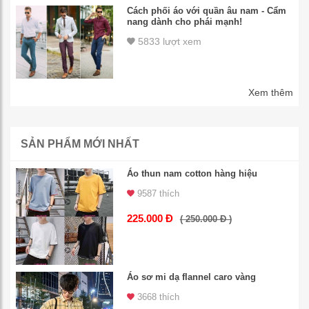
Cách phối áo với quần âu nam - Cẩm
nang dành cho phái mạnh!
5833 lượt xem
Xem thêm
SẢN PHẨM MỚI NHẤT
Áo thun nam cotton hàng hiệu
9587 thích
225.000 Đ
( 250.000 Đ )
Áo sơ mi dạ flannel caro vàng
3668 thích