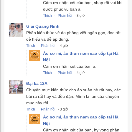
Cảm ơn nhận xét của bạn, shop rất vui khi
được phục vụ bạn ạ.
Thích
·
Phản hồi
· 3 giờ
Giai Quảng Ninh
Phần kiến thức về áo phông viết ngắn gọn, đọc rất
dễ hiểu và dễ áp dụng.
Thích
·
Phản hồi
· 4 giờ
Áo sơ mi, áo thun nam cao cấp tại Hà
Nội
Cảm ơn nhận xét của bạn ạ.
Thích
·
Phản hồi
· 4 giờ
Đại ka 12A
Chuyên mục kiến thức cho áo xuân hè rất hay, các
bài ra rất hay và đều đặn. Mình là fan của chuyên
mục này rồi.
Thích
·
Phản hồi
· 3 giờ
Áo sơ mi, áo thun nam cao cấp tại Hà
Nội
Cảm ơn nhận xét của bạn, hy vọng phần