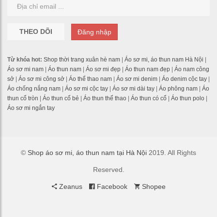
THEO DÕI
Đăng nhập
Từ khóa hot:
Shop thời trang xuân hè nam
|
Áo sơ mi, áo thun nam Hà Nội
|
Áo sơ mi nam
|
Áo thun nam
|
Áo sơ mi đẹp
|
Áo thun nam đẹp
|
Áo nam công
sở
|
Áo sơ mi công sở
|
Áo thể thao nam
|
Áo sơ mi denim
|
Áo denim cộc tay
|
Áo chống nắng nam
|
Áo sơ mi cộc tay
|
Áo sơ mi dài tay
|
Áo phông nam
|
Áo
thun cổ tròn
|
Áo thun cổ bẻ
|
Áo thun thể thao
|
Áo thun có cổ
|
Áo thun polo
|
Áo sơ mi ngắn tay
©
Shop áo sơ mi, áo thun nam tại Hà Nội
2019. All Rights
Reserved.
Zeanus
Facebook
Shopee