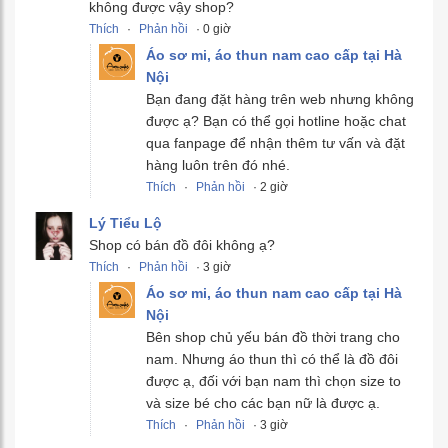
không được vậy shop?
Thích
·
Phản hồi
· 0 giờ
Áo sơ mi, áo thun nam cao cấp tại Hà
Nội
Bạn đang đặt hàng trên web nhưng không
được ạ? Bạn có thể gọi hotline hoặc chat
qua fanpage để nhận thêm tư vấn và đặt
hàng luôn trên đó nhé.
Thích
·
Phản hồi
· 2 giờ
Lý Tiểu Lộ
Shop có bán đồ đôi không ạ?
Thích
·
Phản hồi
· 3 giờ
Áo sơ mi, áo thun nam cao cấp tại Hà
Nội
Bên shop chủ yếu bán đồ thời trang cho
nam. Nhưng áo thun thì có thể là đồ đôi
được ạ, đối với bạn nam thì chọn size to
và size bé cho các bạn nữ là được ạ.
Thích
·
Phản hồi
· 3 giờ