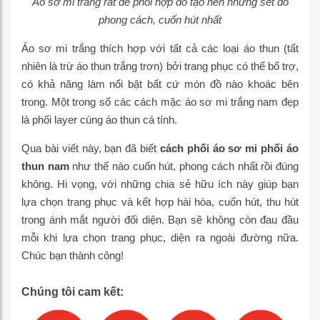
Áo sơ mi trắng rất dễ phối hợp đồ tạo nên những set đồ
phong cách, cuốn hút nhất
Áo sơ mi trắng thích hợp với tất cả các loại áo thun (tất
nhiên là trừ áo thun trắng trơn) bởi trang phục có thể bổ trợ,
có khả năng làm nổi bật bất cứ món đồ nào khoác bên
trong. Một trong số các cách mặc áo sơ mi trắng nam đẹp
là phối layer cùng áo thun cá tính.
Qua bài viết này, bạn đã biết
cách phối áo sơ mi phối áo
thun nam
như thế nào cuốn hút, phong cách nhất rồi đúng
không. Hi vọng, với những chia sẻ hữu ích này giúp bạn
lựa chọn trang phục và kết hợp hài hòa, cuốn hút, thu hút
trong ánh mắt người đối diện. Bạn sẽ không còn đau đầu
mỗi khi lựa chọn trang phục, diện ra ngoài đường nữa.
Chúc bạn thành công!
Chúng tôi cam kết: