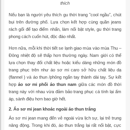
thích
Nếu bạn là người yêu thích gu thời trang "cool ngầu", chút
bụi trên đường phố. Lựa chọn kết hợp cùng quần jeans
rách gối để tạo điểm nhấn, làm nổi bật style, gu thời trang
phong cách cuốn hút, độc đáo nhất.
Hơn nữa, mỗi khi thời tiết se lạnh giao mùa vào mùa Thu –
Đông nhiệt độ sẽ thấp hơn thường ngày. Nam giới có thể
lựa chọn thay đổi chất liệu hoặc kiểu dáng những món đồ
trang phục trên như áo sơ mi caro sở hữu chất liệu dạ
(flannel ) và áo thun /phông ngắn tay thành dài tay. Sự kết
hợp
áo sơ mi phối áo thun nam
giữa các món đồ thời
trang này với nhau vừa đảm bảo trang phục cá tính lại ấm
áp, sành điệu hơn bao giờ hết.
2. Áo sơ mi jean khoác ngoài áo thun trắng
Áo sơ mi jean mang đến vẻ ngoài vừa lịch sự, lại trẻ trung
năng động. Trong khi đó, áo thun trắng lại rất nổi bật, cực