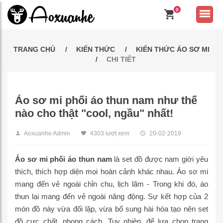
0
TRANG CHỦ
KIẾN THỨC
KIẾN THỨC ÁO SƠ MI
CHI TIẾT
Áo sơ mi phối áo thun nam như thế
nào cho thật "cool, ngầu" nhất!
Aoxuanhe Admin
4303 lượt xem
20-02-2019
Áo sơ mi phối áo thun nam
là set đồ được nam giới yêu
thích, thích hợp diện mọi hoàn cảnh khác nhau. Áo sơ mi
mang đến vẻ ngoài chỉn chu, lịch lãm - Trong khi đó, áo
thun lại mang đến vẻ ngoài năng động. Sự kết hợp của 2
món đồ này vừa đối lập, vừa bổ sung hài hòa tạo nên set
đồ cực chất, phong cách. Tuy nhiên, để lựa chọn trang