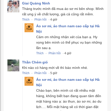
Giai Quảng Ninh
Tháng trước mình đã mua áo sơ mi bên shop. Mình
rất ưng ý về chất lượng, giá cả cũng rất mềm.
Thích
·
Phản hồi
· 4 giờ
Áo sơ mi, áo thun nam cao cấp tại Hà
Nội
Cảm ơn những nhận xét của bạn ạ. Hy
vọng bên mình có thể phục vụ bạn những
lần sau ạ.
Thích
·
Phản hồi
· 4 giờ
Thần Chém gió
Khi nào có hàng mới về thì báo mình nhé.
Thích
·
Phản hồi
· 5 giờ
Áo sơ mi, áo thun nam cao cấp tại Hà
Nội
Chào bạn, bên mình có rất nhiều mặt
hàng, không biết bạn đang quan tâm đến
mặt hàng nào ạ: áo thun, áo sơ mi, áo du
lịch…. Mỗi mặt hàng sẽ có thời gian đặt