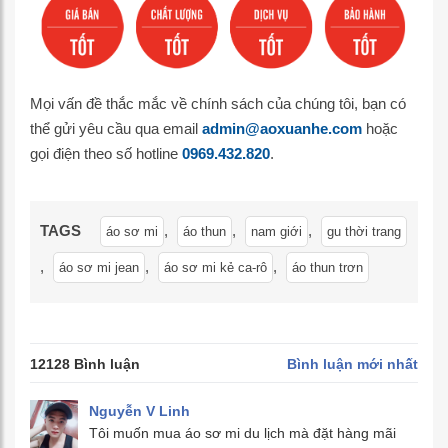
Mọi vấn đề thắc mắc về chính sách của chúng tôi, bạn có
thể gửi yêu cầu qua email
admin@aoxuanhe.com
hoặc
gọi điện theo số hotline
0969.432.820
.
TAGS
,
,
,
áo sơ mi
áo thun
nam giới
gu thời trang
,
,
,
áo sơ mi jean
áo sơ mi kẻ ca-rô
áo thun trơn
12128 Bình luận
Bình luận mới nhất
Nguyễn V Linh
Tôi muốn mua áo sơ mi du lịch mà đặt hàng mãi