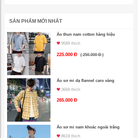
SẢN PHẨM MỚI NHẤT
Áo thun nam cotton hàng hiệu
9589 thích
225.000 Đ
( 250.000 Đ )
Áo sơ mi dạ flannel caro vàng
3668 thích
265.000 Đ
Áo sơ mi nam khoác ngoài trắng
8619 thích