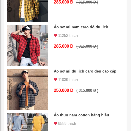
285.000 Đ
( 315.000 Đ )
Áo sơ mi nam caro đỏ du lịch
11252 thích
285.000 Đ
( 315.000 Đ )
Áo sơ mi du lich caro đen cao cấp
11039 thích
250.000 Đ
( 315.000 Đ )
Áo thun nam cotton hàng hiệu
9589 thích